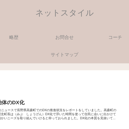
ネットスタイル
略歴
お問合せ
コーチ
サイトマップ
治体のDX化
Kのニュースで長野県高森町でのDXの推進状況をレポートをしていました。高森町の
照玄町長は（みぶ しょうげん）DX化で浮いた時間を使って住民に会いに出かけて
細かいニーズを取り組んでいけると仰っておられました。DX化の本質を見抜いて...