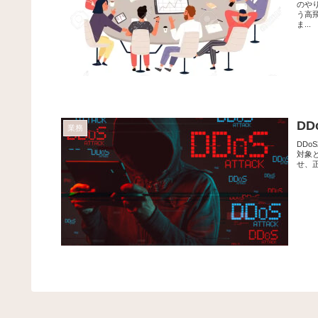
のや
う高
ま...
D
業務
DDoS
対象
せ、