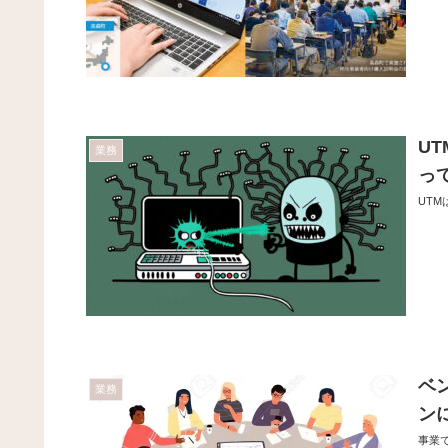
U
業務
っ
UT
ベ
業務
ン
事業